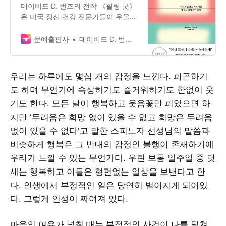
데이비드 D. 번즈의 전작 《필링 굿》
은 미국 정신 건강 전문가들이 우울증
환자를 위한 최고의 책으로 꼽는 등
우울과 불안을 극복하기 위한 최고의
문예출판사
데이비드 D. 번즈 지음, 박혜원 옮김
치료법으로 인정받았다. 《필링 그레
이트》는《필링 굿》과 마…
우리는 하루에도 몇십 개의 감정을 느낀다. 피곤하기
도 하며 무언가에 속상하기도 즐거워하기도 한없이 웃
기도 한다. 모든 날이 행복하고 웃음꽃만 피었으면 하
지만 ‘두려움은 희망 없이 있을 수 없고 희망은 두려움
없이 있을 수 없다’고 말한 스피노자 선생님의 말씀과
비슷하게 행복은 그 반대의 감정인 불행이 존재하기에
우리가 느낄 수 있는 무언가다. 우린 보통 일주일 중 닷
새는 행복하고 이틀은 형편없는 일상을 보낸다고 한
다. 인생에서 부정적인 일은 당연히 벌어지게 되어있
다. 그렇게 인생이 짜여져 있다.
마음의 여유가 넘칠 때는 부정적인 사건이 나를 덮쳐