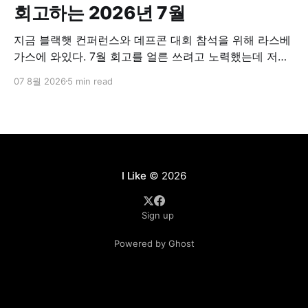
회고하는 2026년 7월
지금 블랙햇 컨퍼런스와 데프콘 대회 참석을 위해 라스베
가스에 와있다. 7월 회고를 얼른 쓰려고 노력했는데 저녁
이 되면 너무 졸려가지고 항상 시간을 놓쳤다. 오늘은 조
07 8월 2026
5 min read
금 여유가 있어서 호텔 로비에 앉아서 회고글을 쓰고 있
다. 7월에 조직내 역할이 조금 바뀌었다. PO에서 개발PM
으로 (뭐 직군명이 무엇이 중요하겠건만) 바뀌었고 보다
개발에 집중해서 일하게 되었다. 다만, 계속
I Like
© 2026
Sign up
Powered by Ghost