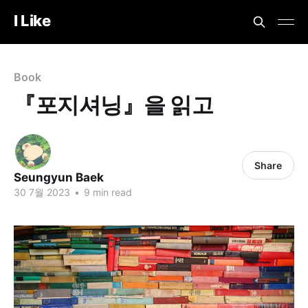
I Like
Book
『포지셔닝』을 읽고
Share
Seungyun Baek
30 7월 2023
•
9 min read