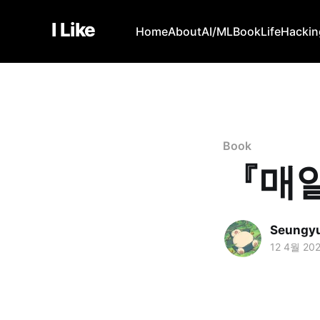
I Like
Home
About
AI/ML
Book
Life
Hackin
Book
『매일
Seungy
12 4월 20