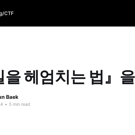
g/CTF
을 헤엄치는 법』을
un Baek
24
•
5 min read