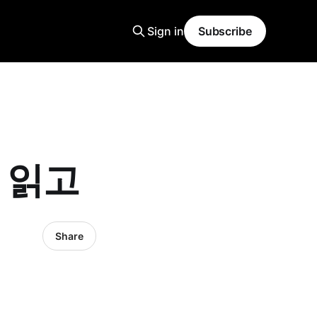
Sign in
Subscribe
 읽고
Share