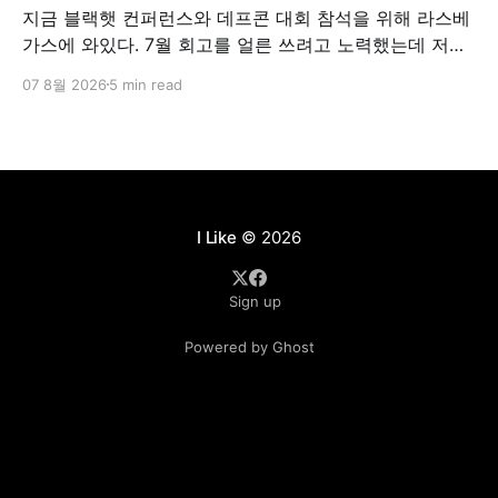
지금 블랙햇 컨퍼런스와 데프콘 대회 참석을 위해 라스베
가스에 와있다. 7월 회고를 얼른 쓰려고 노력했는데 저녁
이 되면 너무 졸려가지고 항상 시간을 놓쳤다. 오늘은 조
07 8월 2026
5 min read
금 여유가 있어서 호텔 로비에 앉아서 회고글을 쓰고 있
다. 7월에 조직내 역할이 조금 바뀌었다. PO에서 개발PM
으로 (뭐 직군명이 무엇이 중요하겠건만) 바뀌었고 보다
개발에 집중해서 일하게 되었다. 다만, 계속
I Like
© 2026
Sign up
Powered by Ghost