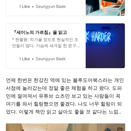
않다. * 추천도: 3.5/5 * Action Plan:
I Like
Seungyun Baek
세일즈 책 더 읽기! 세일즈를 공부해
보고 싶어졌다. 갑자기는 아니다. 내
맘에 쏙들었던 자기계발서들에서 하
나같이 ‘세일즈와 마케팅을 공부해라’
『세이노의 가르침』을 읽고
고 말하였다. 그래서 2023년도 7월에
* 한줄평: 차가울 정도로 현실적인 조
포지셔닝을 읽었었는데 아무것도 모
언들이 많다. 가슴에 새겨질 한 문구
르는 내게는 쉽지
정도는 이 책에서 얻어갈 수 있다고
생각한다. * 추천도: 4/5 * Action
I Like
Seungyun Baek
Plan: 내게 주어진 모든 상황에 있어
서 재지 말고 현명하고 열심히 해내
기. 세이노의 가르침 (화이트 에디
언제 한번은 한강진 역에 있는 블루도어북스라는 개인
션)2000년부터 발표된 그의 주옥같
서점에 놀러갔는데 정말 좋은 체험을 하고 왔다. 도파
은 글들. 독자들이 자발적으로 만든
제본서는 물론, 전자책과 앱까지 나왔
민에 절여져서 유튜브 쇼츠만 보고 있는 사람들이 꼭
던 《세이노의
여기를 와서 힐링했으면 좋겠다. 나도 너무 힐링이 되
었다. 이렇게 책만 읽고 살아도 좋을 것 같다는 느낌..