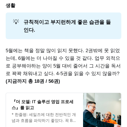
uploaded on arXiv under the
생활
Computation and Language
category were reviewed, then
규칙적이고 부지런하게 좋은 습관을 들
💡
filtered based on its relevance to
our product. These papers were
인다.
originally shared with our
teammates to propel internal
research. This led us to start this
5월에는 책을 정말 많이 읽지 못했다. 2권밖에 못 읽었
newsletter, where we hoped to
introduce latest LLM papers each
는데, 6월에는 더 나아질 수 있을 것 같다. 업무 외적으
week to a broader audience.
로 공부해야하는 양이 5월 대비 줄어서 그 시간을 독서
로 꽉꽉 채워내고 싶다. 4-5권을 읽을 수 있지 않을까?
(지금까지 총 18권 / 56권)
『더 모델: IT 솔루션 영업 프로세
스』를 읽고
* 한줄평: 세일즈에 대한 전반적인 개
념과 흐름을 파악하기 좋았다. 꼭 B2B
SaaS에 국한되어서 얘기하는 것 같진