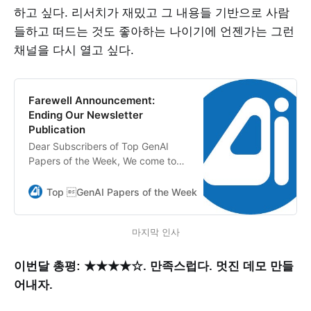
하고 싶다. 리서치가 재밌고 그 내용들 기반으로 사람
들하고 떠드는 것도 좋아하는 나이기에 언젠가는 그런
채널을 다시 열고 싶다.
Farewell Announcement:
Ending Our Newsletter
Publication
Dear Subscribers of Top GenAI
Papers of the Week, We come to
you this week with some
bittersweet news. After much
Top GenAI Papers of the Week
Yoon Baek
consideration, we have decided to
terminate our newsletter
마지막 인사
publication. As two ML Engineers
at Corca, an AI startup in Korea, we
began this journey by reading
이번달 총평: ★★★★☆. 만족스럽다. 멋진 데모 만들
papers to stay up-to-date with the
어내자.
latest trends in LLM for our team.
On a daily basis, 50-200+ papers