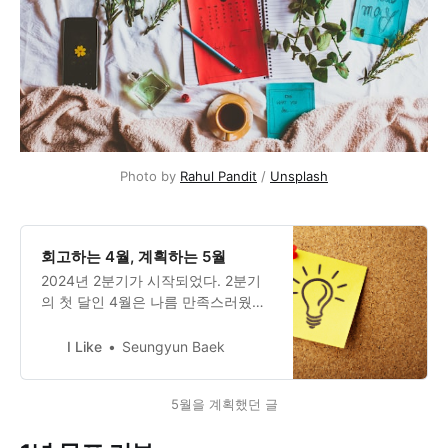
Photo by 
Rahul Pandit
 / 
Unsplash
회고하는 4월, 계획하는 5월
2024년 2분기가 시작되었다. 2분기
의 첫 달인 4월은 나름 만족스러웠던
한 달이었다. 업무도 알찼고 업무 아
닌 내 생활들에서도 많은 경험을 했
I Like
Seungyun Baek
다. 1년 계획을 기반으로 리뷰해보자.
회고하는 3월, 계획하는 4월3월에는
5월을 계획했던 글
본격적으로 개강도 했기에 삶에서 고
정 버퍼가 크게 늘어나서 변동성이 적