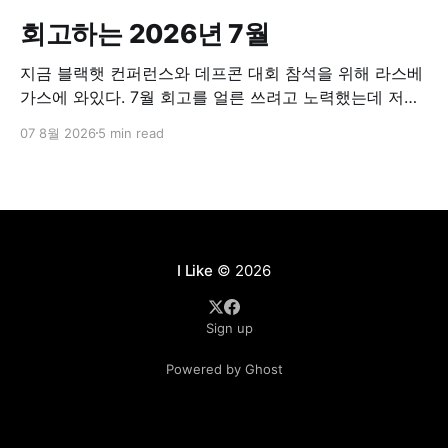
회고하는 2026년 7월
지금 블랙햇 컨퍼런스와 데프콘 대회 참석을 위해 라스베
가스에 와있다. 7월 회고를 얼른 쓰려고 노력했는데 저녁
이 되면 너무 졸려가지고 항상 시간을 놓쳤다. 오늘은 조
07 8월 2026
5 min read
금 여유가 있어서 호텔 로비에 앉아서 회고글을 쓰고 있
다. 7월에 조직내 역할이 조금 바뀌었다. PO에서 개발PM
으로 (뭐 직군명이 무엇이 중요하겠건만) 바뀌었고 보다
개발에 집중해서 일하게 되었다. 다만, 계속
I Like
© 2026
Sign up
Powered by Ghost