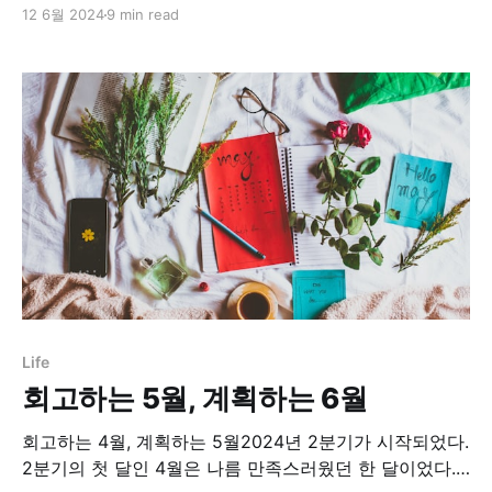
좋겠다. * 추천도: 5/5 * Action Plan: 번아웃이라는 현상
12 6월 2024
9 min read
에 대해 더 공부해봐야겠다. 요즘 애들부모처럼 살기 싫지
만 부모만큼 되기도 어려운 세대, 밀레니얼. 그들은 ‘이번
생은 망했다’면서도 탈진 직전까지 일에 몰두하고, 필패하
도록 설계된 체제에서 ‘졌지만 잘
Life
회고하는 5월, 계획하는 6월
회고하는 4월, 계획하는 5월2024년 2분기가 시작되었다.
2분기의 첫 달인 4월은 나름 만족스러웠던 한 달이었다.