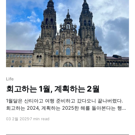
자, 임직원 또는 투자자들을 위한 책이다. 총…다산북스남
태희.밥 팅커
Life
회고하는 1월, 계획하는 2월
1월달은 산티아고 여행 준비하고 갔다오니 끝나버렸다.
회고하는 2024, 계획하는 2025한 해를 돌아본다는 행위
는 그 자체로 재미가 있다. 1년동안 쌓였던 인상깊었던 기
03 2월 2025
7 min read
억들을 다시 꺼내보면 그때 느꼈던 뿌듯함, 행복이 다시금
느껴지기도 한다. 물론 행복한 순간은 지나가기 마련이기