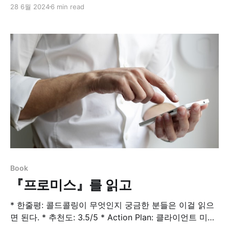
부터 자비와 용서를. 어렵겠지만. 고백내 딸을 죽인 사람
28 6월 2024
6 min read
은 바로 우리 반에 있습니다라는 충격적인 고백과 함께 시
작하는 미나토 가나에의 강렬한 데뷔작. 비채에서는 한국
어판 출간 10주년을 기념하여 세심하게 번역을 다듬고, 세
련된 디자인과 한결 가…비채미나토 가나에
Book
『프로미스』를 읽고
* 한줄평: 콜드콜링이 무엇인지 궁금한 분들은 이걸 읽으
면 된다. * 추천도: 3.5/5 * Action Plan: 클라이언트 미팅