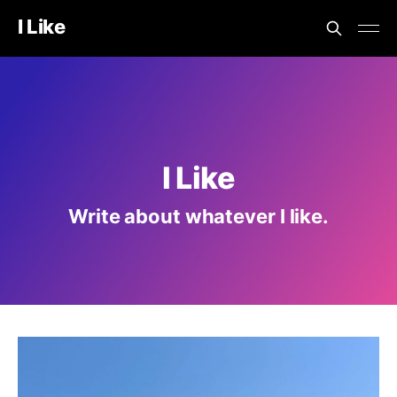
I Like
I Like
Write about whatever I like.