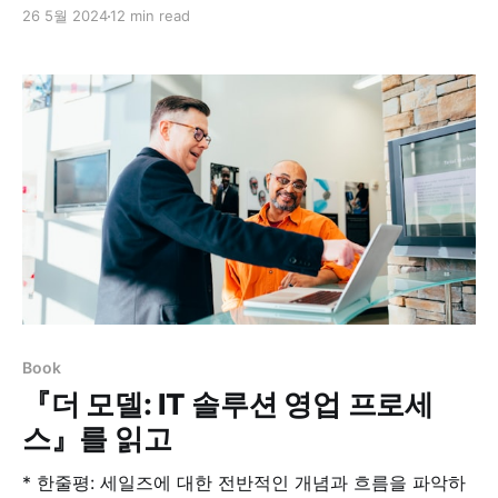
한다. * 추천도: 4/5 * Action Plan: 내게 주어진 모든 상
26 5월 2024
12 min read
황에 있어서 재지 말고 현명하고 열심히 해내기. 세이노의
가르침 (화이트 에디션)2000년부터 발표된 그의 주옥같
은 글들. 독자들이 자발적으로 만든 제본서는 물론, 전자
책과 앱까지 나왔던 《세이노의
Book
『더 모델: IT 솔루션 영업 프로세
스』를 읽고
* 한줄평: 세일즈에 대한 전반적인 개념과 흐름을 파악하